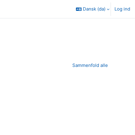
Dansk ‎(da)‎
Log ind
Sammenfold alle