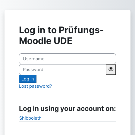
Skip to main content
Log in to Prüfungs-
Moodle UDE
Username
Password
Log in
Lost password?
Log in using your account on:
Shibboleth