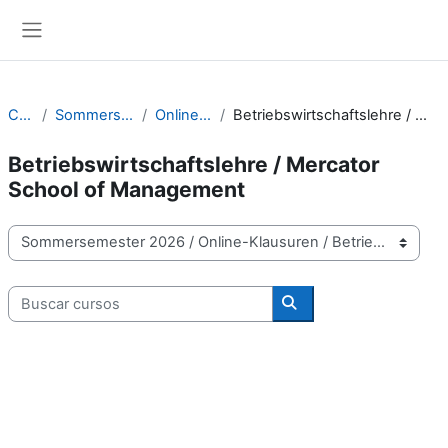
Salta al contenido principal
Panel lateral
Cursos
Sommersemester 2026
Online-Klausuren
Betriebswirtschaftslehre / Mercator School of Management
Betriebswirtschaftslehre / Mercator
School of Management
Categorías
Buscar cursos
Buscar cursos