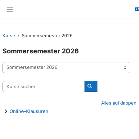
Zum Hauptinhalt
Website-Übersicht
Kurse
Sommersemester 2026
Sommersemester 2026
Kursbereiche
Kurse suchen
Kurse suchen
Alles aufklappen
Online-Klausuren