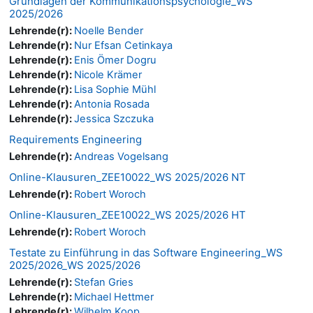
Grundlagen der Kommunikationspsychologie_WS
2025/2026
Lehrende(r):
Noelle Bender
Lehrende(r):
Nur Efsan Cetinkaya
Lehrende(r):
Enis Ömer Dogru
Lehrende(r):
Nicole Krämer
Lehrende(r):
Lisa Sophie Mühl
Lehrende(r):
Antonia Rosada
Lehrende(r):
Jessica Szczuka
Requirements Engineering
Lehrende(r):
Andreas Vogelsang
Online-Klausuren_ZEE10022_WS 2025/2026 NT
Lehrende(r):
Robert Woroch
Online-Klausuren_ZEE10022_WS 2025/2026 HT
Lehrende(r):
Robert Woroch
Testate zu Einführung in das Software Engineering_WS
2025/2026_WS 2025/2026
Lehrende(r):
Stefan Gries
Lehrende(r):
Michael Hettmer
Lehrende(r):
Wilhelm Koop